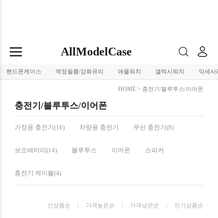
AllModelCase
핸드폰케이스
액정필름/강화유리
애플워치
갤럭시워치
악세사
HOME
>
충전기/블루투스/이어폰
충전기/블루투스/이어폰
가정용 충전기(16)
차량용 충전기
무선 충전기(8)
보조배터리(14)
블루투스
이어폰
스피커
충전기 케이블(4)
신상품순
가격높은순
가격낮은순
인기상품순