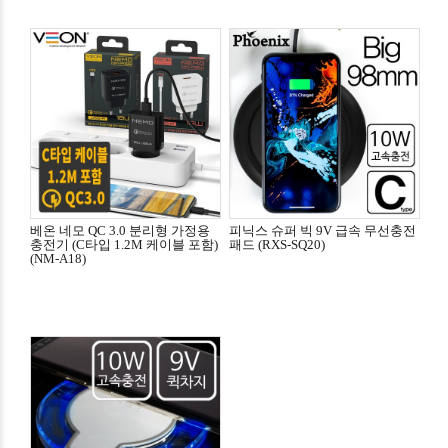
베온 네모 QC 3.0 분리형 가정용
피닉스 슈퍼 빅 9V 급속 무선충전
충전기 (C타입 1.2M 케이블 포함)
패드 (RXS-SQ20)
(NM-A18)