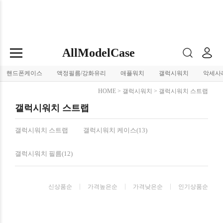
AllModelCase
핸드폰케이스
액정필름/강화유리
애플워치
갤럭시워치
악세사
HOME
>
갤럭시워치
>
갤럭시워치 스트랩
갤럭시워치 스트랩
갤럭시워치 스트랩
갤럭시워치 케이스(13)
갤럭시워치 필름(12)
신상품순
가격높은순
가격낮은순
인기상품순