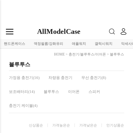
AllModelCase
핸드폰케이스
액정필름/강화유리
애플워치
갤럭시워치
악세사
HOME
>
충전기/블루투스/이어폰
>
블루투스
블루투스
가정용 충전기(16)
차량용 충전기
무선 충전기(8)
보조배터리(14)
블루투스
이어폰
스피커
충전기 케이블(4)
신상품순
가격높은순
가격낮은순
인기상품순