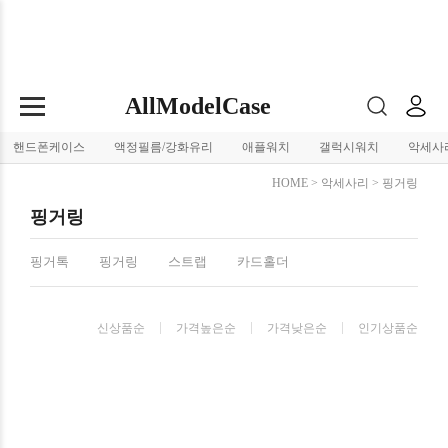
AllModelCase
핸드폰케이스
액정필름/강화유리
애플워치
갤럭시워치
악세사
HOME
>
악세사리
>
핑거링
핑거링
핑거톡
핑거링
스트랩
카드홀더
신상품순
가격높은순
가격낮은순
인기상품순