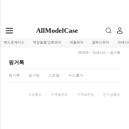
AllModelCase
핸드폰케이스
액정필름/강화유리
애플워치
갤럭시워치
악세사
HOME
>
악세사리
>
핑거톡
핑거톡
핑거톡
핑거링
스트랩
카드홀더
신상품순
가격높은순
가격낮은순
인기상품순