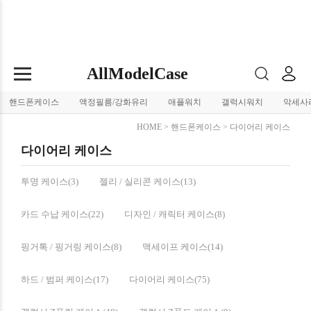
AllModelCase
핸드폰케이스
액정필름/강화유리
애플워치
갤럭시워치
악세사
HOME
>
핸드폰케이스
>
다이어리 케이스
다이어리 케이스
투명 케이스(3)
젤리 / 실리콘 케이스(13)
카드 수납 케이스(22)
디자인 / 캐릭터 케이스(8)
핑거톡 / 핑거링 케이스(8)
맥세이프 케이스(14)
하드 / 범퍼 케이스(17)
다이어리 케이스(75)